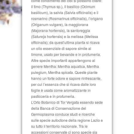
come condimento dei cibi si possono citare:
il timo (Thymus sp.), il basilico (Ocimum
basilicum), la salvia (Salvia officinalis) e il
rosmarino (Rosmarinus officinalis), l’origano
(Origanum vulgare), la maggiorana
(Majorana hortensis), la santoreggia
(Satureja hortensis) e la melissa (Melissa
officinalis); da quest’ultima pianta si ricava
un olio essenziale di sapore simile al
limone, usato per bevande e in profumeria.
Altre specie importanti appartengono al
genere Mentha: Mentha aquatica, Mentha
pulegium, Mentha spicata. Queste piante
hanno un forte odore e sapore rinfrescante,
per cui l’essenza che si ricava dalle loro
foglie è usata come aromatizzante in
pasticceria e in profumeria.
L’Orto Botanico di Tor Vergata essendo sede
della Banca di Conservazione del
Germoplasma conduce studi e ricerche
sulle specie autoctone della regione Lazio e
su tutto il territorio nazionale. Tra le
accessioni conservate ci sono specie sia