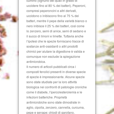
cumino (ognuno dei quali in grado di
uccidere fino al 80 % dei batteri). Peperoni,
compresi peperoncini e altri derivati,
uccidono o inibiscono fino al 75 % dei
batteri, mentre il pepe della varietà bianco o
nero inibisce il 25 % dei batteri, così come
lo zenzero, semi di anice, semi di sedano e
il succo di limoni e limette. Tuttavia anche
l’ipotesi che le spezie forniscano tracce di
sostanze anti-ossidanti o altri prodotti
chimici per aiutare la digestione è valida e
comunque non esclude la spiegazione
antimicrobica.
Il numero di articoli pubblicati circa i
composti fenolici presenti in diverse specie
di spezie è impressionante. Alcune spezie
sono state studiate per la loro attività
biologica nei confronti di patologie croniche
come il diabete, l’ipercolesterolemia e le
infezioni batteriche. Proprietà
antimicrobiche sono state dimostrate in
aglio, cipolla, zenzero, cannella, curcuma,
pepe e senape; chiodi di garofano,