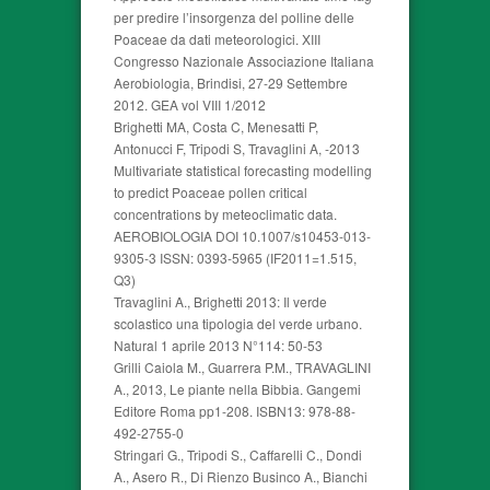
per predire l’insorgenza del polline delle
Poaceae da dati meteorologici. XIII
Congresso Nazionale Associazione Italiana
Aerobiologia, Brindisi, 27-29 Settembre
2012. GEA vol VIII 1/2012
Brighetti MA, Costa C, Menesatti P,
Antonucci F, Tripodi S, Travaglini A, -2013
Multivariate statistical forecasting modelling
to predict Poaceae pollen critical
concentrations by meteoclimatic data.
AEROBIOLOGIA DOI 10.1007/s10453-013-
9305-3 ISSN: 0393-5965 (IF2011=1.515,
Q3)
Travaglini A., Brighetti 2013: Il verde
scolastico una tipologia del verde urbano.
Natural 1 aprile 2013 N°114: 50-53
Grilli Caiola M., Guarrera P.M., TRAVAGLINI
A., 2013, Le piante nella Bibbia. Gangemi
Editore Roma pp1-208. ISBN13: 978-88-
492-2755-0
Stringari G., Tripodi S., Caffarelli C., Dondi
A., Asero R., Di Rienzo Businco A., Bianchi