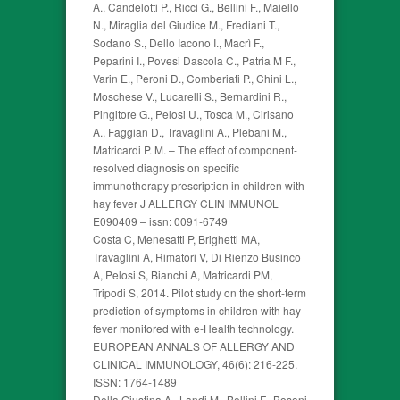
A., Candelotti P., Ricci G., Bellini F., Maiello
N., Miraglia del Giudice M., Frediani T.,
Sodano S., Dello Iacono I., Macrì F.,
Peparini I., Povesi Dascola C., Patria M F.,
Varin E., Peroni D., Comberiati P., Chini L.,
Moschese V., Lucarelli S., Bernardini R.,
Pingitore G., Pelosi U., Tosca M., Cirisano
A., Faggian D., Travaglini A., Plebani M.,
Matricardi P. M. – The effect of component-
resolved diagnosis on specific
immunotherapy prescription in children with
hay fever J ALLERGY CLIN IMMUNOL
E090409 – issn: 0091-6749
Costa C, Menesatti P, Brighetti MA,
Travaglini A, Rimatori V, Di Rienzo Businco
A, Pelosi S, Bianchi A, Matricardi PM,
Tripodi S, 2014. Pilot study on the short-term
prediction of symptoms in children with hay
fever monitored with e-Health technology.
EUROPEAN ANNALS OF ALLERGY AND
CLINICAL IMMUNOLOGY, 46(6): 216-225.
ISSN: 1764-1489
Della Giustina A., Landi M., Bellini F., Bosoni