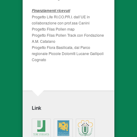
Finanziamenti ricevuti
Progetto Life RI.CO.PR.I. dall’UE in
collaborazione con prof.ssa Canini
Progetto Filas Pollen map
Progetto Filas Pollen Track con Fondazione
A.M. Catalano
Progetto Flora Basilicata, dal Parco
regionale Piccole Dolomiti Lucane Gallipoli
Cognato
Link