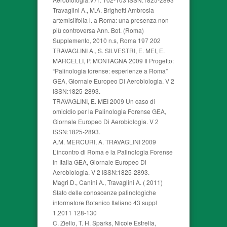
Travaglini A., M.A. Brighetti Ambrosia
artemisiifolia l. a Roma: una presenza non
più controversa Ann. Bot. (Roma)
Supplemento, 2010 n.s, Roma 197 202
TRAVAGLINI A., S. SILVESTRI, E. MEI, E.
MARCELLI, P. MONTAGNA 2009 Il Progetto:
“Palinologia forense: esperienze a Roma”
GEA, Giornale Europeo Di Aerobiologia. V 2
ISSN:1825-2893.
TRAVAGLINI, E. MEI 2009 Un caso di
omicidio per la Palinologia Forense GEA,
Giornale Europeo Di Aerobiologia. V 2
ISSN:1825-2893.
A.M. MERCURI, A. TRAVAGLINI 2009
L’incontro di Roma e la Palinologia Forense
in Italia GEA, Giornale Europeo Di
Aerobiologia. V 2 ISSN:1825-2893.
Magri D., Canini A., Travaglini A. ( 2011)
Stato delle conoscenze palinologiche
informatore Botanico Italiano 43 suppl
1,2011 128-130
C. Ziello, T. H. Sparks, Nicole Estrella,