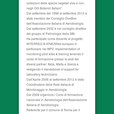
collezioni delle specie vegetali vive e non
negli Orti Botanici Italiani”.
Dal settembre del 1998 al settembre 2012 è
stato membro del Consiglio Direttivo
dell’Associazione Italiana di Aerobiologia.
Dal settembre 2002 è nel consiglio direttivo
del gruppo di Palinologia della SBI.
Ha partecipato come docente al progetto
INTERREG III ATMOSNet europeo in
particolare nel WP2: Implementation of
monitoring pilot sites & training tenendo il
corso di formazione presso le sedi dei
diversi partner: Italia, Malta e Grecia e
redigendo il Handobook of support for
laboratory technicians.
Dall’Aprile 2006 al settembre 2012 è stato
Coordinatore della Rete Italiana di
Monitoraggio in Aerobiologia.
Dal 2008 organizza i Corsi di formazione
nazionale in Aerobiologia dell’Associazione
Italiana di Aerobiologia.
Referente per il comune di Roma per il