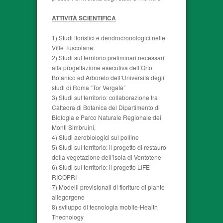
ATTIVITÀ SCIENTIFICA
1) Studi floristici e dendrocronologici nelle
Ville Tuscolane:
2) Studi sul territorio preliminari necessari
alla progettazione esecutiva dell’Orto
Botanico ed Arboreto dell’Università degli
studi di Roma “Tor Vergata”
3) Studi sul territorio: collaborazione tra
Cattedra di Botanica del Dipartimento di
Biologia e Parco Naturale Regionale dei
Monti Simbruini,
4) Studi aerobiologici sul polline
5) Studi sul territorio: il progetto di restauro
della vegetazione dell’isola di Ventotene
6) Studi sul territorio: il progetto LIFE
RICOPRI
7) Modelli previsionali di fioriture di piante
allegorgene
8) sviluppo di tecnologia mobile-Health
Thecnology