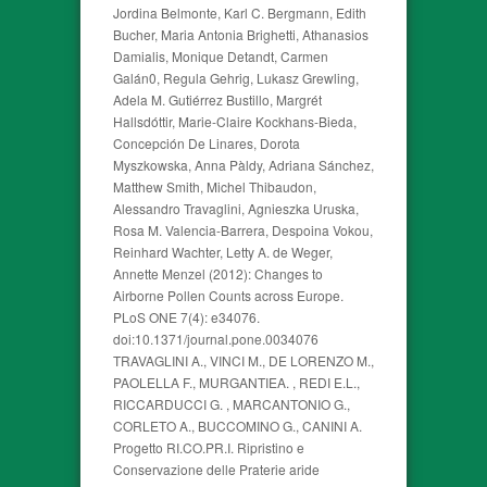
Jordina Belmonte, Karl C. Bergmann, Edith
Bucher, Maria Antonia Brighetti, Athanasios
Damialis, Monique Detandt, Carmen
Galán0, Regula Gehrig, Lukasz Grewling,
Adela M. Gutiérrez Bustillo, Margrét
Hallsdóttir, Marie-Claire Kockhans-Bieda,
Concepción De Linares, Dorota
Myszkowska, Anna Pàldy, Adriana Sánchez,
Matthew Smith, Michel Thibaudon,
Alessandro Travaglini, Agnieszka Uruska,
Rosa M. Valencia-Barrera, Despoina Vokou,
Reinhard Wachter, Letty A. de Weger,
Annette Menzel (2012): Changes to
Airborne Pollen Counts across Europe.
PLoS ONE 7(4): e34076.
doi:10.1371/journal.pone.0034076
TRAVAGLINI A., VINCI M., DE LORENZO M.,
PAOLELLA F., MURGANTIEA. , REDI E.L.,
RICCARDUCCI G. , MARCANTONIO G.,
CORLETO A., BUCCOMINO G., CANINI A.
Progetto RI.CO.PR.I. Ripristino e
Conservazione delle Praterie aride