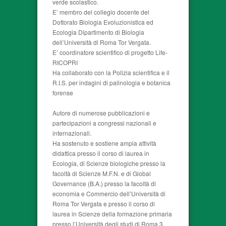
verde scolastico.
E’ membro del collegio docente del
Dottorato Biologia Evoluzionistica ed
Ecologia Dipartimento di Biologia
dell’Università di Roma Tor Vergata.
E’ coordinatore scientifico di progetto Life-
RICOPRI
Ha collaborato con la Polizia scientifica e il
R.I.S. per indagini di palinologia e botanica
forense
Autore di numerose pubblicazioni e
partecipazioni a congressi nazionali e
internazionali.
Ha sostenuto e sostiene ampia attività
didattica presso il corso di laurea in
Ecologia, di Scienze biologiche presso la
facoltà di Scienze M.F.N. e di Global
Governance (B.A.) presso la facoltà di
economia e Commercio dell’Università di
Roma Tor Vergata e presso il corso di
laurea in Scienze della formazione primaria
presso l’Università degli studi di Roma 3