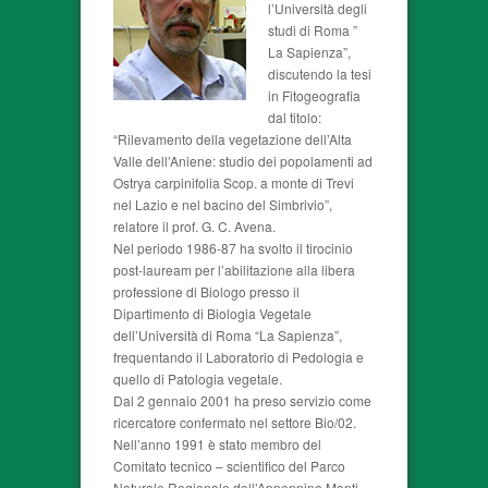
l’Università degli
studi di Roma ”
La Sapienza”,
discutendo la tesi
in Fitogeografia
dal titolo:
“Rilevamento della vegetazione dell’Alta
Valle dell’Aniene: studio dei popolamenti ad
Ostrya carpinifolia Scop. a monte di Trevi
nel Lazio e nel bacino del Simbrivio”,
relatore il prof. G. C. Avena.
Nel periodo 1986-87 ha svolto il tirocinio
post-lauream per l’abilitazione alla libera
professione di Biologo presso il
Dipartimento di Biologia Vegetale
dell’Università di Roma “La Sapienza”,
frequentando il Laboratorio di Pedologia e
quello di Patologia vegetale.
Dal 2 gennaio 2001 ha preso servizio come
ricercatore confermato nel settore Bio/02.
Nell’anno 1991 è stato membro del
Comitato tecnico – scientifico del Parco
Naturale Regionale dell’Appennino Monti