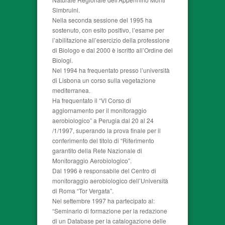
Simbruini.
Nella seconda sessione del 1995 ha
sostenuto, con esito positivo, l’esame per
l’abilitazione all’esercizio della professione
di Biologo e dal 2000 è iscritto all’Ordine dei
Biologi.
Nel 1994 ha frequentato presso l’università
di Lisbona un corso sulla vegetazione
mediterranea.
Ha frequentato il “VI Corso di
aggiornamento per il monitoraggio
aerobiologico” a Perugia dal 20 al 24
/1/1997, superando la prova finale per il
conferimento del titolo di “Riferimento
garantito della Rete Nazionale di
Monitoraggio Aerobiologico”.
Dal 1996 è responsabile del Centro di
monitoraggio aerobiologico dell’Università
di Roma “Tor Vergata”.
Nel settembre 1997 ha partecipato al:
“Seminario di formazione per la redazione
di un Database per la catalogazione delle