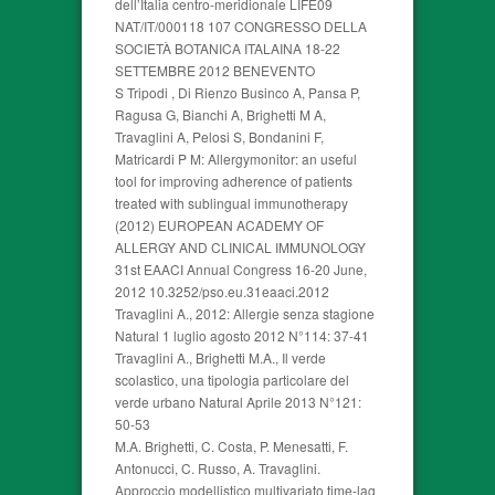
dell’Italia centro-meridionale LIFE09
NAT/IT/000118 107 CONGRESSO DELLA
SOCIETÀ BOTANICA ITALAINA 18-22
SETTEMBRE 2012 BENEVENTO
S Tripodi , Di Rienzo Businco A, Pansa P,
Ragusa G, Bianchi A, Brighetti M A,
Travaglini A, Pelosi S, Bondanini F,
Matricardi P M: Allergymonitor: an useful
tool for improving adherence of patients
treated with sublingual immunotherapy
(2012) EUROPEAN ACADEMY OF
ALLERGY AND CLINICAL IMMUNOLOGY
31st EAACI Annual Congress 16-20 June,
2012 10.3252/pso.eu.31eaaci.2012
Travaglini A., 2012: Allergie senza stagione
Natural 1 luglio agosto 2012 N°114: 37-41
Travaglini A., Brighetti M.A., Il verde
scolastico, una tipologia particolare del
verde urbano Natural Aprile 2013 N°121:
50-53
M.A. Brighetti, C. Costa, P. Menesatti, F.
Antonucci, C. Russo, A. Travaglini.
Approccio modellistico multivariato time-lag