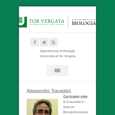
Dipartimento di Biologia
Università di Tor Vergata
Alessandro Travaglini
Curriculum vitae
Si è laureato in
Scienze
Biologiche presso