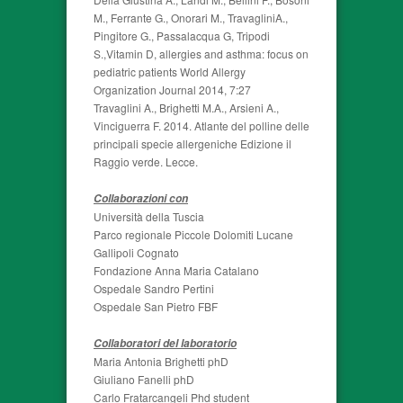
M., Ferrante G., Onorari M., TravagliniA.,
Pingitore G., Passalacqua G, Tripodi
S.,Vitamin D, allergies and asthma: focus on
pediatric patients World Allergy
Organization Journal 2014, 7:27
Travaglini A., Brighetti M.A., Arsieni A.,
Vinciguerra F. 2014. Atlante del polline delle
principali specie allergeniche Edizione il
Raggio verde. Lecce.
Collaborazioni con
Università della Tuscia
Parco regionale Piccole Dolomiti Lucane
Gallipoli Cognato
Fondazione Anna Maria Catalano
Ospedale Sandro Pertini
Ospedale San Pietro FBF
Collaboratori del laboratorio
Maria Antonia Brighetti phD
Giuliano Fanelli phD
Carlo Fratarcangeli Phd student