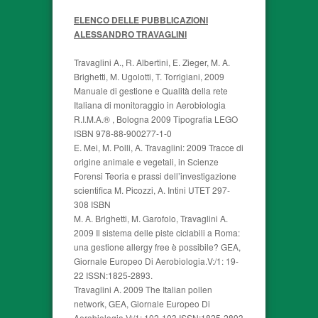
ELENCO DELLE PUBBLICAZIONI
ALESSANDRO TRAVAGLINI
Travaglini A., R. Albertini, E. Zieger, M. A.
Brighetti, M. Ugolotti, T. Torrigiani, 2009
Manuale di gestione e Qualità della rete
Italiana di monitoraggio in Aerobiologia
R.I.M.A.® , Bologna 2009 Tipografia LEGO
ISBN 978-88-900277-1-0
E. Mei, M. Polli, A. Travaglini: 2009 Tracce di
origine animale e vegetali, in Scienze
Forensi Teoria e prassi dell’investigazione
scientifica M. Picozzi, A. Intini UTET 297-
308 ISBN
M. A. Brighetti, M. Garofolo, Travaglini A.
2009 Il sistema delle piste ciclabili a Roma:
una gestione allergy free è possibile? GEA,
Giornale Europeo Di Aerobiologia.V:/1: 19-
22 ISSN:1825-2893.
Travaglini A. 2009 The Italian pollen
network, GEA, Giornale Europeo Di
Aerobiologia.V:/1: 102-103 ISSN:1825-2893