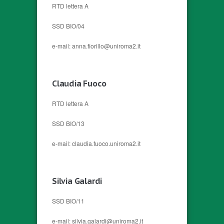
RTD lettera A
SSD BIO/04
e-mail: anna.fiorillo@uniroma2.it
Claudia Fuoco
RTD lettera A
SSD BIO/13
e-mail: claudia.fuoco.uniroma2.it
Silvia Galardi
SSD BIO/11
e-mail: silvia.galardi@uniroma2.it