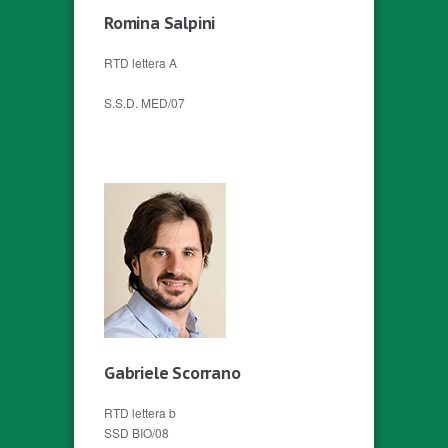
Romina Salpini
RTD lettera A
S.S.D. MED/07
Gabriele Scorrano
RTD lettera b
SSD BIO/08