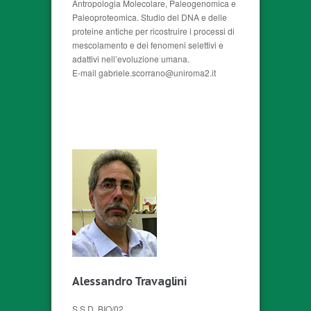
Antropologia Molecolare, Paleogenomica e
Paleoproteomica. Studio del DNA e delle
proteine antiche per ricostruire i processi di
mescolamento e dei fenomeni selettivi e
adattivi nell’evoluzione umana.
E-mail gabriele.scorrano@uniroma2.it
Alessandro Travaglini
S.S.D. BIO/02