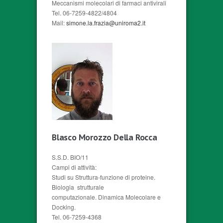
Meccanismi molecolari di farmaci antivirali
Tel. 06-7259-4822/4804
Mail:
simone.la.frazia@uniroma2.it
Blasco Morozzo Della Rocca
S.S.D. BIO/11
Campi di attività:
Studi su Struttura-funzione di proteine.
Biologia strutturale
computazionale. Dinamica Molecolare e
Docking.
Tel. 06-7259-4368