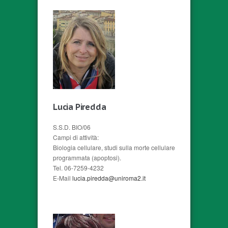
Lucia Piredda
S.S.D. BIO/06
Campi di attività:
Biologia cellulare, studi sulla morte cellulare
programmata (apoptosi).
Tel. 06-7259-4232
E-Mail
lucia.piredda@uniroma2.it