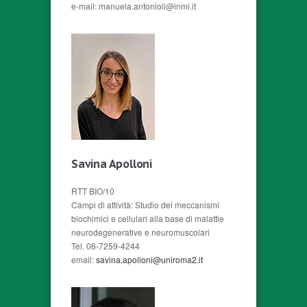
e-mail: manuela.antonioli@inmi.it
Savina Apolloni
RTT BIO/10
Campi di attività: Studio dei meccanismi
biochimici e cellulari alla base di malattie
neurodegenerative e neuromuscolari
Tel. 06-7259-4244
email:
savina.apolloni@uniroma2.it