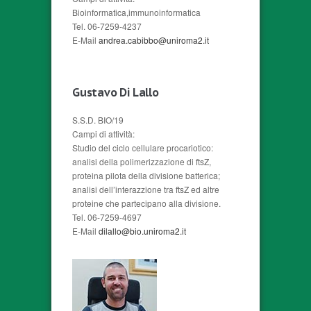
Bioinformatica,immunoinformatica
Tel. 06-7259-4237
E-Mail
andrea.cabibbo@uniroma2.it
Gustavo Di Lallo
S.S.D. BIO/19
Campi di attività:
Studio del ciclo cellulare procariotico:
analisi della polimerizzazione di ftsZ,
proteina pilota della divisione batterica;
analisi dell’interazzione tra ftsZ ed altre
proteine che partecipano alla divisione.
Tel. 06-7259-4697
E-Mail
dilallo@bio.uniroma2.it