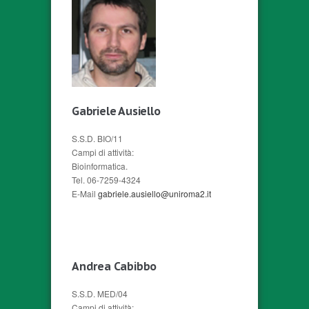
Gabriele Ausiello
S.S.D. BIO/11
Campi di attività:
Bioinformatica.
Tel. 06-7259-4324
E-Mail
gabriele.ausiello@uniroma2.it
Andrea Cabibbo
S.S.D. MED/04
Campi di attività: