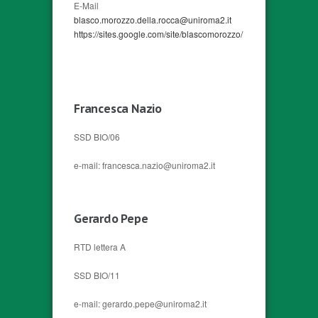
E-Mail
blasco.morozzo.della.rocca@uniroma2.it
https://sites.google.com/site/blascomorozzo/
Francesca Nazio
SSD BIO/06
e-mail: francesca.nazio@uniroma2.it
Gerardo Pepe
RTD lettera A
SSD BIO/11
e-mail: gerardo.pepe@uniroma2.it