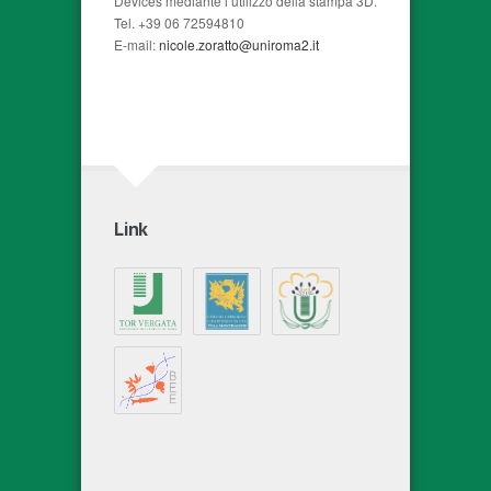
Devices mediante l’utilizzo della stampa 3D.
Tel. +39 06 72594810
E-mail:
nicole.zoratto@uniroma2.it
Link