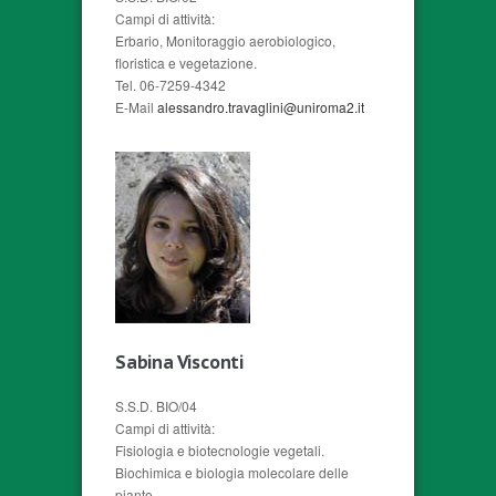
Campi di attività:
Erbario, Monitoraggio aerobiologico,
floristica e vegetazione.
Tel. 06-7259-4342
E-Mail
alessandro.travaglini@uniroma2.it
Sabina Visconti
S.S.D. BIO/04
Campi di attività:
Fisiologia e biotecnologie vegetali.
Biochimica e biologia molecolare delle
piante.