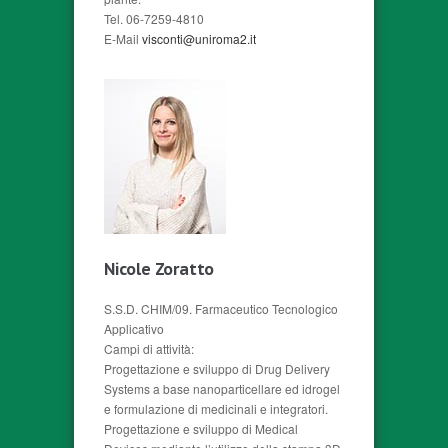
Tel. 06-7259-4810
E-Mail
visconti@uniroma2.it
Nicole Zoratto
S.S.D. CHIM/09. Farmaceutico Tecnologico
Applicativo
Campi di attività:
Progettazione e sviluppo di Drug Delivery
Systems a base nanoparticellare ed idrogel
e formulazione di medicinali e integratori.
Progettazione e sviluppo di Medical