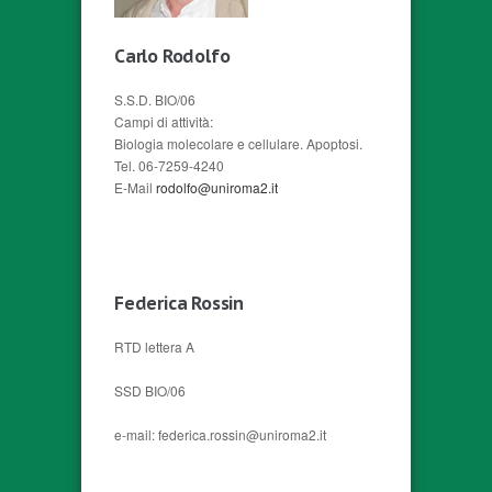
Carlo Rodolfo
S.S.D. BIO/06
Campi di attività:
Biologia molecolare e cellulare. Apoptosi.
Tel. 06-7259-4240
E-Mail
rodolfo@uniroma2.it
Federica Rossin
RTD lettera A
SSD BIO/06
e-mail: federica.rossin@uniroma2.it