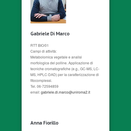
Gabriele Di Marco
RTT BIO/01
Campi di attività:
Metabolomica vegetale e analisi
morfologica del polline. Applicazione di
tecniche cromatografiche (e.g., GC-MS, LC-
MS, HPLC-DAD) per la caratterizzazione di
fitocomplessi.
Tel. 06-72594859
email:
gabriele.di.marco@uniroma2.it
Anna Fiorillo