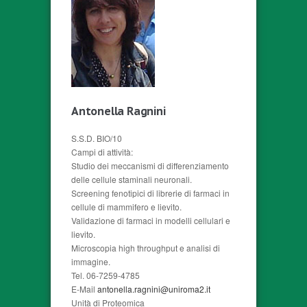
Antonella Ragnini
S.S.D. BIO/10
Campi di attività:
Studio dei meccanismi di differenziamento
delle cellule staminali neuronali.
Screening fenotipici di librerie di farmaci in
cellule di mammifero e lievito.
Validazione di farmaci in modelli cellulari e
lievito.
Microscopia high throughput e analisi di
immagine.
Tel. 06-7259-4785
E-Mail
antonella.ragnini@uniroma2.it
Unità di Proteomica