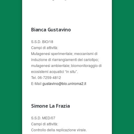
Bianca Gustavino
S.S.D. BIO/18
Campi di attività:
Mutagenesi sperimentale; meccanismi di
induzione di riarrangiamenti del cariotipo;
mutagenesi ambientale; biomonitoraggio di
ecosistemi acquatici “in situ”.
Tel. 06-7259-4812
E-Mail
gustavino@bio.uniroma2.it
Simone La Frazia
S.S.D. MED/07
Campi di attività:
Controllo della replicazione virale.