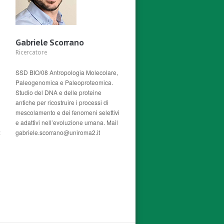
Gabriele Scorrano
Ricercatore
SSD BIO/08 Antropologia Molecolare,
Paleogenomica e Paleoproteomica.
Studio del DNA e delle proteine
antiche per ricostruire i processi di
mescolamento e dei fenomeni selettivi
e adattivi nell’evoluzione umana. Mail
:
gabriele.scorrano@uniroma2.it