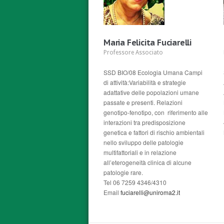
Maria Felicita Fuciarelli
Professore Associato
SSD BIO/08 Ecologia Umana Campi
di attività:Variabilità e strategie
adattative delle popolazioni umane
passate e presenti. Relazioni
genotipo-fenotipo, con riferimento alle
interazioni tra predisposizione
genetica e fattori di rischio ambientali
nello sviluppo delle patologie
multifattoriali e in relazione
all’eterogeneità clinica di alcune
patologie rare.
Tel 06 7259 4346/4310
Email
fuciarelli@uniroma2.it