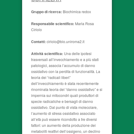
Gruppo di ricerca:
Biochimica redox
Responsabile scientifico:
Maria Rosa
Ciriolo
Contatti:
ciriolo@bio.uniroma2.it
Attività scientifica:
Una delle ipotesi
trasversali all’invecchiamento e a più stati
patologici, associa l’accumulo di danno
ossidativo con la perdita di funzionalità. La
teoria dei “radicali liberi”
dell’invecchiamento è stata recentemente
rinominata teoria del “danno ossidativo” e si
impernia sui mitocondri quali produttori di
specie radicaliche e bersagli di danno
ossidativo. Dal punto di vista molecolare,
l’aumento di stress ossidativo associato
all’età può essere ricondotto a tre diversi
fattori: un aumento della produzione dei
metaboliti reattivi dell’ossigeno, un declino