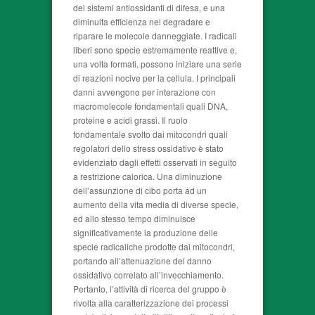
dei sistemi antiossidanti di difesa, e una
diminuita efficienza nel degradare e
riparare le molecole danneggiate. I radicali
liberi sono specie estremamente reattive e,
una volta formati, possono iniziare una serie
di reazioni nocive per la cellula. I principali
danni avvengono per interazione con
macromolecole fondamentali quali DNA,
proteine e acidi grassi. Il ruolo
fondamentale svolto dai mitocondri quali
regolatori dello stress ossidativo è stato
evidenziato dagli effetti osservati in seguito
a restrizione calorica. Una diminuzione
dell’assunzione di cibo porta ad un
aumento della vita media di diverse specie,
ed allo stesso tempo diminuisce
significativamente la produzione delle
specie radicaliche prodotte dai mitocondri,
portando all’attenuazione del danno
ossidativo correlato all’invecchiamento.
Pertanto, l’attività di ricerca del gruppo è
rivolta alla caratterizzazione dei processi