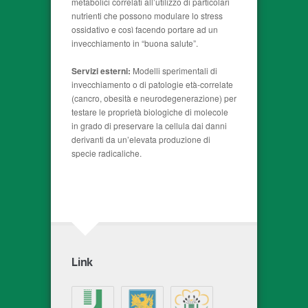
metabolici correlati all’utilizzo di particolari
nutrienti che possono modulare lo stress
ossidativo e così facendo portare ad un
invecchiamento in “buona salute”.
Servizi esterni:
Modelli sperimentali di
invecchiamento o di patologie età-correlate
(cancro, obesità e neurodegenerazione) per
testare le proprietà biologiche di molecole
in grado di preservare la cellula dai danni
derivanti da un’elevata produzione di
specie radicaliche.
Link