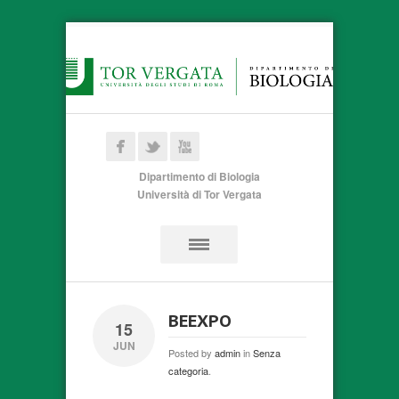
Dipartimento di Biologia
Università di Tor Vergata
BEEXPO
15
JUN
Posted by
admin
in
Senza
categoria
.