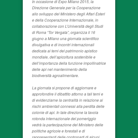
In occasione di Expo Milano 2015, la
Direzione Generale per la Cooperazione
allo sviluppo del Ministero degli Affari Esteri
e della Cooperazione Internazionale, in
collaborazione con L’Università degli Studi
di Roma “Tor Vergata”, organizza il 16
giugno a Milano una giornata scientifico
divulgativa e di incontri internazionali
dedicata ai temi del patrimonio apistico
mondiale, dell’apicoltura sostenibile e
dell’importanza della funzione impollinatrice
delle api nel mantenimento della
biodiversità agroalimentare.
La giornata si propone di aggiornare e
approfondire il dibattito attorno a tali temi e
di evidenziarne la centralità in relazione ai
rischi ambientali connessi alla perdita delle
colonie di api. In tale direzione la tavola
rotonda internazionale del pomeriggio
vedrà la partecipazione del Ministero delle
politiche agricole e forestali e di
rappresentanti delle controparti di alcuni