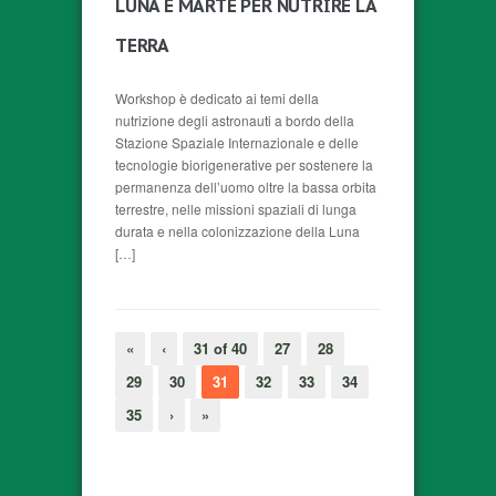
LUNA E MARTE PER NUTRIRE LA
TERRA
Workshop è dedicato ai temi della
nutrizione degli astronauti a bordo della
Stazione Spaziale Internazionale e delle
tecnologie biorigenerative per sostenere la
permanenza dell’uomo oltre la bassa orbita
terrestre, nelle missioni spaziali di lunga
durata e nella colonizzazione della Luna
[…]
«
‹
31 of 40
27
28
29
30
31
32
33
34
35
›
»