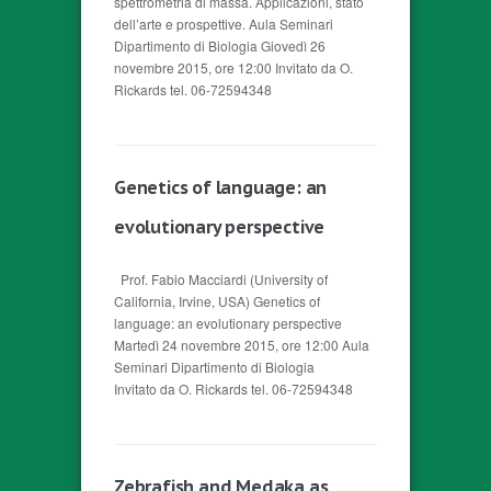
spettrometria di massa. Applicazioni, stato
dell’arte e prospettive. Aula Seminari
Dipartimento di Biologia Giovedì 26
novembre 2015, ore 12:00 Invitato da O.
Rickards tel. 06-72594348
Genetics of language: an
evolutionary perspective
Prof. Fabio Macciardi (University of
California, Irvine, USA) Genetics of
language: an evolutionary perspective
Martedì 24 novembre 2015, ore 12:00 Aula
Seminari Dipartimento di Biologia
Invitato da O. Rickards tel. 06-72594348
Zebrafish and Medaka as