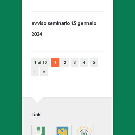
avviso seminario 15 gennaio
2024
1 of 10
1
2
3
4
5
›
»
Link