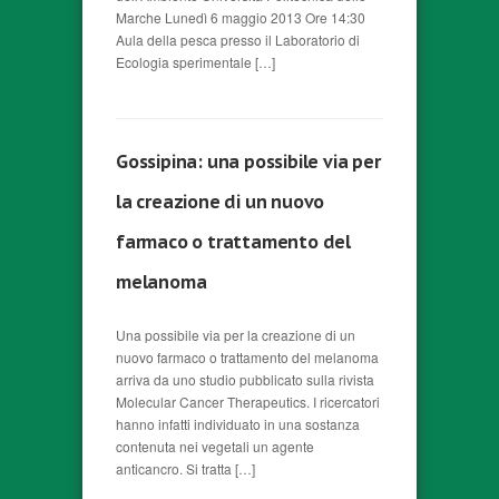
Marche Lunedì 6 maggio 2013 Ore 14:30
Aula della pesca presso il Laboratorio di
Ecologia sperimentale […]
Gossipina: una possibile via per
la creazione di un nuovo
farmaco o trattamento del
melanoma
Una possibile via per la creazione di un
nuovo farmaco o trattamento del melanoma
arriva da uno studio pubblicato sulla rivista
Molecular Cancer Therapeutics. I ricercatori
hanno infatti individuato in una sostanza
contenuta nei vegetali un agente
anticancro. Si tratta […]