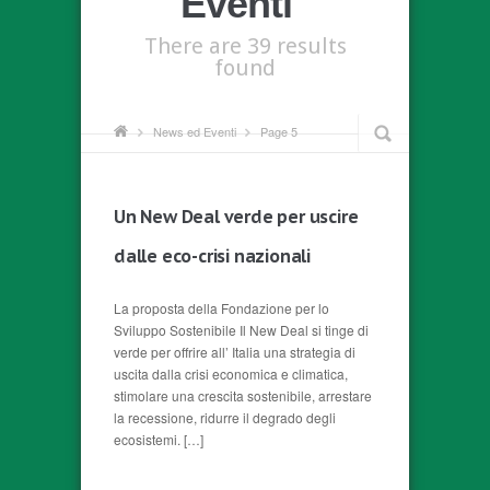
Eventi"
There are 39 results
found
News ed Eventi
Page 5
Un New Deal verde per uscire
dalle eco-crisi nazionali
La proposta della Fondazione per lo
Sviluppo Sostenibile Il New Deal si tinge di
verde per offrire all’ Italia una strategia di
uscita dalla crisi economica e climatica,
stimolare una crescita sostenibile, arrestare
la recessione, ridurre il degrado degli
ecosistemi. […]