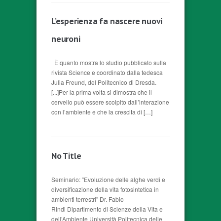
L’esperienza fa nascere nuovi
neuroni
È quanto mostra lo studio pubblicato sulla
rivista Science e coordinato dalla tedesca
Julia Freund, del Politecnico di Dresda.
[...]Per la prima volta si dimostra che il
cervello può essere scolpito dall’interazione
con l’ambiente e che la crescita di […]
No Title
Seminario: ”Evoluzione delle alghe verdi e
diversificazione della vita fotosintetica in
ambienti terrestri” Dr. Fabio
Rindi Dipartimento di Scienze della Vita e
dell’Ambiente Università Politecnica delle