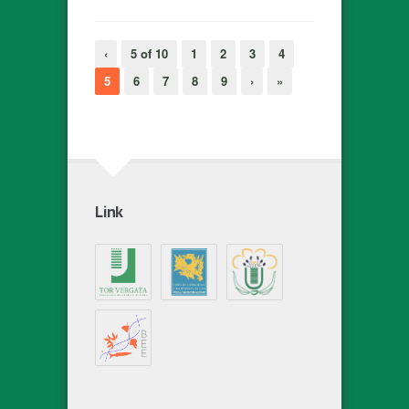
‹
5 of 10
1
2
3
4
5
6
7
8
9
›
»
Link