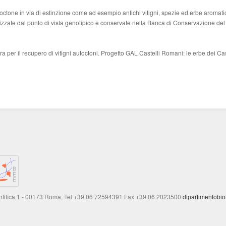
tone in via di estinzione come ad esempio antichi vitigni, spezie ed erbe aromatic
erizzate dal punto di vista genotipico e conservate nella Banca di Conservazione d
iera per il recupero di vitigni autoctoni. Progetto GAL Castelli Romani: le erbe dei Cas
entifica 1 - 00173 Roma, Tel +39 06 72594391 Fax +39 06 2023500
dipartimentobi