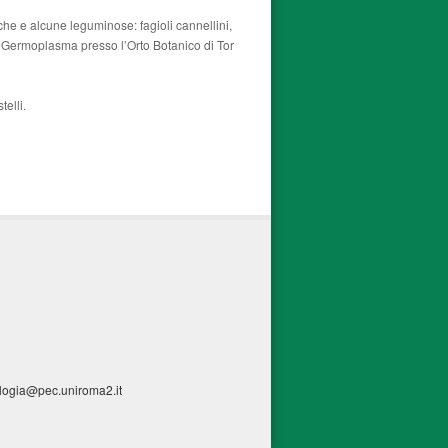
he e alcune leguminose: fagioli cannellini,
el Germoplasma presso l’Orto Botanico di Tor
telli.
ologia@pec.uniroma2.it