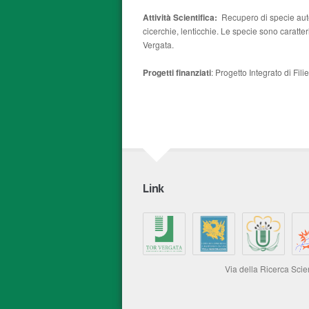
Attività Scientifica:
Recupero di specie autoc
cicerchie, lenticchie. Le specie sono caratt
Vergata.
Progetti finanziati
: Progetto Integrato di Fil
Link
Via della Ricerca Sci