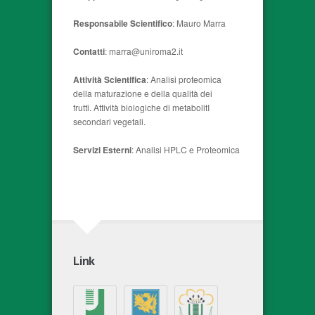
Responsabile Scientifico
: Mauro Marra
Contatti
: marra@uniroma2.it
Attività Scientifica
: Analisi proteomica
della maturazione e della qualità dei
frutti. Attività biologiche di metabolitI
secondari vegetali.
Servizi Esterni
: Analisi HPLC e Proteomica
Link