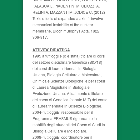
FALASCA L, PIACENTINI M, GLIOZZI A,
RELINI A, MAZZANTI M, JODICE C. (2012)
Toxic effects of expanded ataxin-1 involve
mechanical instability of the nuclear
membrane. BiochimBiophys Acta. 1822,
906-917.
ATTIVITA’ DIDATTICA
1995 a tutt’oggi è (o è stata) titolare di corsi
del settore disciplinare Genetica (BIO/18)
dei corsi di laurea triennali in Biologia
Umana, Biologia Cellulare e Molecolare,
Chimica e Scienze Biologiche, e per i corsi
di Laurea Magistrale in Biologia e
Evoluzione Umana. Attualmente è titolare
del corso di Genetica (canale M-Z) del corso
di laurea triennale in Scienze Biologiche.
2004- tutt’oggiE’ responsabile per il
Programma ERASMUS riguardante la
mobilità degli studenti del Corso di Studi in
Biologia Cellulare e Molecolare.
2008- tutt’oggiE’ coordinatore per il