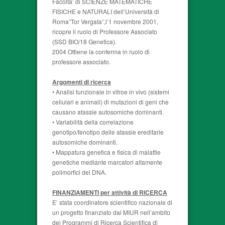
Facolta’ di SCIENZE MATEMATICHE
FISICHE e NATURALI dell’Università di
Roma”Tor Vergata”,l’1 novembre 2001,
ricopre il ruolo di Professore Associato
(SSD BIO/18 Genetica).
2004 Ottiene la conferma in ruolo di
professore associato.
Argomenti di ricerca
• Analisi funzionale in vitroe in vivo (sistemi
cellulari e animali) di mutazioni di geni che
causano atassie autosomiche dominanti.
• Variabilità della correlazione
genotipo/fenotipo delle atassie ereditarie
autosomiche dominanti.
• Mappatura genetica e fisica di malattie
genetiche mediante marcatori altamente
polimorfici del DNA.
FINANZIAMENTI per attività di RICERCA
E’ stata coordinatore scientifico nazionale di
un progetto finanziato dal MIUR nell’ambito
dei Programmi di Ricerca Scientifica di