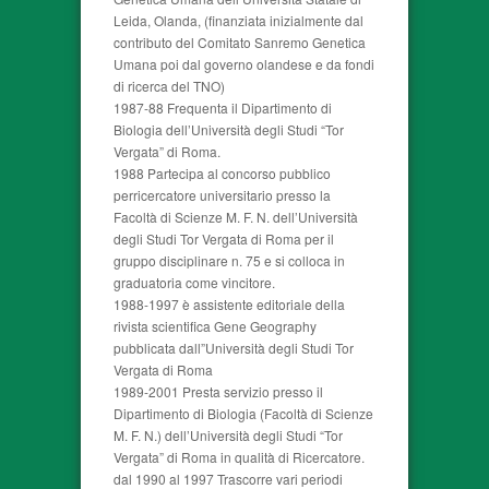
Leida, Olanda, (finanziata inizialmente dal
contributo del Comitato Sanremo Genetica
Umana poi dal governo olandese e da fondi
di ricerca del TNO)
1987-88 Frequenta il Dipartimento di
Biologia dell’Università degli Studi “Tor
Vergata” di Roma.
1988 Partecipa al concorso pubblico
perricercatore universitario presso la
Facoltà di Scienze M. F. N. dell’Università
degli Studi Tor Vergata di Roma per il
gruppo disciplinare n. 75 e si colloca in
graduatoria come vincitore.
1988-1997 è assistente editoriale della
rivista scientifica Gene Geography
pubblicata dall”Università degli Studi Tor
Vergata di Roma
1989-2001 Presta servizio presso il
Dipartimento di Biologia (Facoltà di Scienze
M. F. N.) dell’Università degli Studi “Tor
Vergata” di Roma in qualità di Ricercatore.
dal 1990 al 1997 Trascorre vari periodi