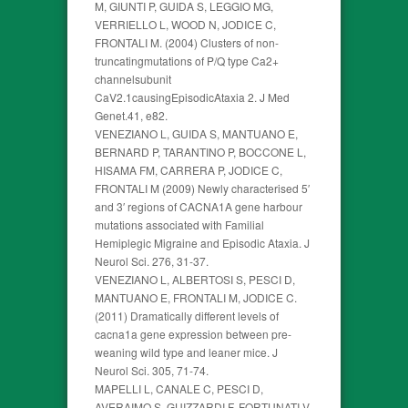
M, GIUNTI P, GUIDA S, LEGGIO MG,
VERRIELLO L, WOOD N, JODICE C,
FRONTALI M. (2004) Clusters of non-
truncatingmutations of P/Q type Ca2+
channelsubunit
CaV2.1causingEpisodicAtaxia 2. J Med
Genet.41, e82.
VENEZIANO L, GUIDA S, MANTUANO E,
BERNARD P, TARANTINO P, BOCCONE L,
HISAMA FM, CARRERA P, JODICE C,
FRONTALI M (2009) Newly characterised 5′
and 3′ regions of CACNA1A gene harbour
mutations associated with Familial
Hemiplegic Migraine and Episodic Ataxia. J
Neurol Sci. 276, 31-37.
VENEZIANO L, ALBERTOSI S, PESCI D,
MANTUANO E, FRONTALI M, JODICE C.
(2011) Dramatically different levels of
cacna1a gene expression between pre-
weaning wild type and leaner mice. J
Neurol Sci. 305, 71-74.
MAPELLI L, CANALE C, PESCI D,
AVERAIMO S, GUIZZARDI F, FORTUNATI V,