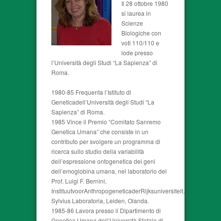
Il 28 ottobre 1980
si laurea in
Scienze
Biologiche con
voti 110/110 e
lode presso
l’Università degli Studi “La Sapienza” di
Roma.
1980-85 Frequenta l’Istituto di
Geneticadell’Università degli Studi “La
Sapienza” di Roma.
1985 Vince il Premio “Comitato Sanremo
Genetica Umana” che consiste in un
contributo per svolgere un programma di
ricerca sullo studio della variabilità
dell’espressione ontogenetica dei geni
dell’emoglobina umana, nel laboratorio del
Prof. Luigi F. Bernini,
InstituutvoorAnthropogeneticaderRijksuniversiteit,
Sylvius Laboratoria, Leiden, Olanda.
1985-86 Lavora presso il Dipartimento di
Genetica Umana dell’Università Statale di