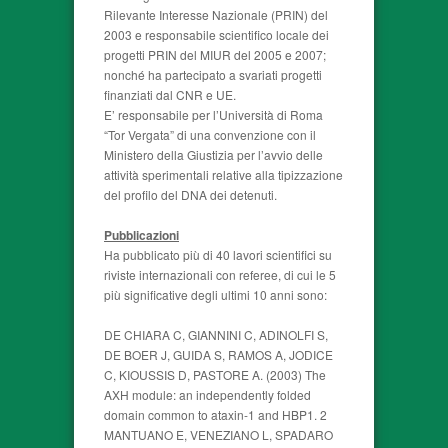
Rilevante Interesse Nazionale (PRIN) del
2003 e responsabile scientifico locale dei
progetti PRIN del MIUR del 2005 e 2007;
nonché ha partecipato a svariati progetti
finanziati dal CNR e UE.
E’ responsabile per l’Università di Roma
“Tor Vergata” di una convenzione con il
Ministero della Giustizia per l’avvio delle
attività sperimentali relative alla tipizzazione
del profilo del DNA dei detenuti.
Pubblicazioni
Ha pubblicato più di 40 lavori scientifici su
riviste internazionali con referee, di cui le 5
più significative degli ultimi 10 anni sono:
DE CHIARA C, GIANNINI C, ADINOLFI S,
DE BOER J, GUIDA S, RAMOS A, JODICE
C, KIOUSSIS D, PASTORE A. (2003) The
AXH module: an independently folded
domain common to ataxin-1 and HBP1. 2
MANTUANO E, VENEZIANO L, SPADARO