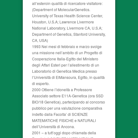
all’esteroin qualità di ricercatore visitatore:
(Department of MolecularGenetics.
University of Texas Health Science Center,
Houston, U.S.A; Lawrence Livermore
National Laboratory, Livermore CA, U.S.A;
Department of Genetics, Stanford University,
CA, USA)
1993 Nei mesi di febbraio e marzo svolge
una missione nell’ambito di un Progetto di
Cooperazione Italia-Egitto del Ministero
degli Affari Esteri per l’allestimento di un
Laboratorio di Genetica Medica presso
l’Università di ElMansoura, Egitto, in qualità
di esperto.
2000 Ottiene l’idoneità a Professore
Associato settore E11A-Genetica (ora SSD
BIO/18 Genetica), partecipando al concorso
pubblico per una valutazione comparativa
indetto dalla Facolta’ di SCIENZE
MATEMATICHE FISICHE e NATURALI
dell’Università di Ancona.
2001 – a tutt’oggi dopo chiamata della