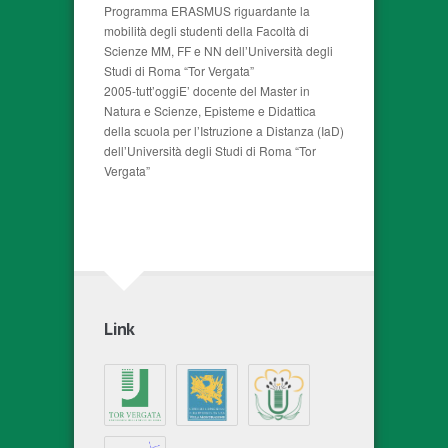
Programma ERASMUS riguardante la
mobilità degli studenti della Facoltà di
Scienze MM, FF e NN dell’Università degli
Studi di Roma “Tor Vergata”
2005-tutt’oggiE’ docente del Master in
Natura e Scienze, Episteme e Didattica
della scuola per l’Istruzione a Distanza (IaD)
dell’Università degli Studi di Roma “Tor
Vergata”
Link