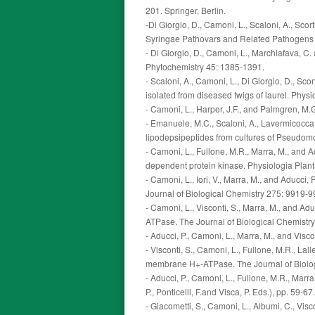
201. Springer, Berlin.
-Di Giorgio, D., Camoni, L., Scaloni, A., Sc
Syringae Pathovars and Related Pathogens (Rud
- Di Giorgio, D., Camoni, L., Marchiafava, 
Phytochemistry 45: 1385-1391.
- Scaloni, A., Camoni, L., Di Giorgio, D., Sc
isolated from diseased twigs of laurel. Phys
- Camoni, L., Harper, J.F., and Palmgren, M
- Emanuele, M.C., Scaloni, A., Lavermicocca, P
lipodepsipeptides from cultures of Pseudom
- Camoni, L., Fullone, M.R., Marra, M., and
dependent protein kinase. Physiologia Pla
- Camoni, L., Iori, V., Marra, M., and Aduc
Journal of Biological Chemistry 275: 9919-9
- Camoni, L., Visconti, S., Marra, M., and A
ATPase. The Journal of Biological Chemistr
- Aducci, P., Camoni, L., Marra, M., and Visco
- Visconti, S., Camoni, L., Fullone, M.R., La
membrane H+-ATPase. The Journal of Biolog
- Aducci, P., Camoni, L., Fullone, M.R., Marr
P., Ponticelli, F.and Visca, P. Eds.), pp. 59-
- Giacometti, S., Camoni, L., Albumi, C., Visc