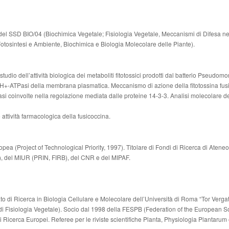
 del SSD BIO/04 (Biochimica Vegetale; Fisiologia Vegetale, Meccanismi di Difesa ne
otosintesi e Ambiente, Biochimica e Biologia Molecolare delle Piante).
tudio dell’attività biologica dei metaboliti fitotossici prodotti dal batterio Pseudom
+-ATPasi della membrana plasmatica. Meccanismo di azione della fitotossina fusic
tasi coinvolte nella regolazione mediata dalle proteine 14-3-3. Analisi molecolare d
 attività farmacologica della fusicoccina.
pea (Project of Technological Priority, 1997). Titolare di Fondi di Ricerca di Ateneo.
, del MIUR (PRIN, FIRB), del CNR e del MIPAF.
o di Ricerca in Biologia Cellulare e Molecolare dell’Università di Roma “Tor Vergata
 di Fisiologia Vegetale). Socio dal 1998 della FESPB (Federation of the European Soc
 di Ricerca Europei. Referee per le riviste scientifiche Planta, Physiologia Plantarum