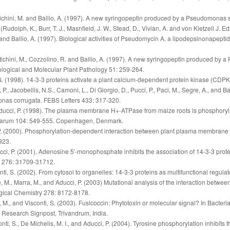
ortichini, M. and Ballio, A. (1997). A new syringopeptin produced by a Pseudomonas
olph, K., Burr, T. J., Masnfield, J. W., Stead, D., Vivian, A. and von Kietzell J. Eds
C. and Ballio, A. (1997). Biological activities of Pseudomycin A, a lipodepsinona
ortichini, M., Cozzolino, R. and Ballio, A. (1997). A new syringopeptin produced by
iological and Molecular Plant Pathology 51: 259-264.
.G. (1998). 14-3-3 proteins activate a plant calcium-dependent protein kinase (CDP
., Jacobellis, N.S., Camoni, L., Di Giorgio, D., Pucci, P., Paci, M., Segre, A., and B
onas corrugata. FEBS Letters 433: 317-320.
 Aducci, P. (1998). The plasma membrane H+-ATPase from maize roots is phosphoryl
ntarum 104: 549-555. Copenhagen, Denmark.
ci, P. (2000). Phosphorylation-dependent interaction between plant plasma membran
923.
ducci, P. (2001). Adenosine 5′-monophosphate inhibits the association of 14-3-3 pr
y 276: 31709-31712.
nti, S. (2002). From cytosol to organelles: 14-3-3 proteins as multifunctional regulat
lle, M., Marra, M., and Aducci, P. (2003) Mutational analysis of the interaction betw
ical Chemistry 278: 8172-8178.
a, M., and Visconti, S. (2003). Fusicoccin: Phytotoxin or molecular signal? In Bacteri
67. Research Signpost, Trivandrum, India.
onti, S., De Michelis, M. I., and Aducci, P. (2004). Tyrosine phosphorylation inhibits t