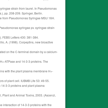
 syringae strain from laurel. In Pseudomonas
.), pp. 208-209. Springer, Berlin.
peptide from Pseudomonas Syringae MSU 16H.
 a Pseudomonas syringae pv. syringae strain
K). FEBS Letters 430: 381-384.
allio, A. (1998). Corpeptins, new bioactive
ated on the C-terminal domain by a calcium-
e H+-ATPase and 14-3-3 proteins. The
oteins with the plant plasma membrane H+-
ors of plant cell. IUBMB Life 53: 49-55.
een 14-3-3 proteins and plant plasma
al, Plant and Animal Toxins, 2003. (Ascenzi,
he interaction of 14-3-3 proteins with the