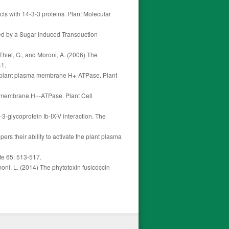
cts with 14-3-3 proteins. Plant Molecular
ted by a Sugar-induced Transduction
, Thiel, G., and Moroni, A. (2006) The
41.
 the plant plasma membrane H+-ATPase. Plant
sma membrane H+-ATPase. Plant Cell
-3-glycoprotein Ib-IX-V interaction. The
ers their ability to activate the plant plasma
ife 65: 513-517.
amoni, L. (2014) The phytotoxin fusicoccin