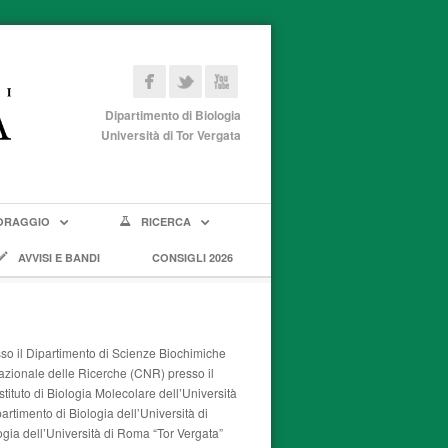
Dipartimento di Biologia
Università di Tor Vergata
ORAGGIO
RICERCA
AVVISI E BANDI
CONSIGLI 2026
so il Dipartimento di Scienze Biochimiche
Nazionale delle Ricerche (CNR) presso il
tituto di Biologia Molecolare dell’Università
timento di Biologia dell’Università di
ogia dell’Università di Roma “Tor Vergata”