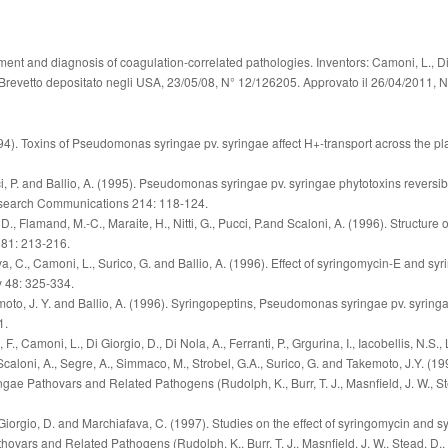
tment and diagnosis of coagulation-correlated pathologies. Inventors: Camoni, L., Di 
. Brevetto depositato negli USA, 23/05/08, N° 12/126205. Approvato il 26/04/2011
(1994). Toxins of Pseudomonas syringae pv. syringae affect H+-transport across the
cci, P. and Ballio, A. (1995). Pseudomonas syringae pv. syringae phytotoxins reversi
esearch Communications 214: 118-124.
, D., Flamand, M.-C., Maraite, H., Nitti, G., Pucci, P.and Scaloni, A. (1996). Structure
81: 213-216.
va, C., Camoni, L., Surico, G. and Ballio, A. (1996). Effect of syringomycin-E and sy
y 48: 325-334.
akemoto, J. Y. and Ballio, A. (1996). Syringopeptins, Pseudomonas syringae pv. syrin
1.
F., Camoni, L., Di Giorgio, D., Di Nola, A., Ferranti, P., Grgurina, I., Iacobellis, N.S
P., Scaloni, A., Segre, A., Simmaco, M., Strobel, G.A., Surico, G. and Takemoto, J.Y
e Pathovars and Related Pathogens (Rudolph, K., Burr, T. J., Masnfield, J. W., Stea
i Giorgio, D. and Marchiafava, C. (1997). Studies on the effect of syringomycin and s
ars and Related Pathogens (Rudolph, K., Burr, T. J., Masnfield, J. W., Stead, D., Vi