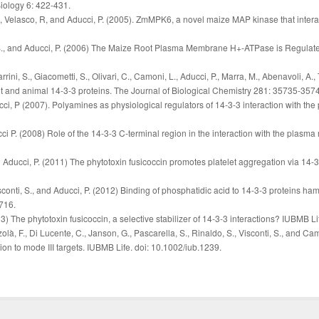
ology 6: 422-431.
 L., Velasco, R, and Aducci, P. (2005). ZmMPK6, a novel maize MAP kinase that intera
ti, S., and Aducci, P. (2006) The Maize Root Plasma Membrane H+-ATPase is Regula
zarrini, S., Giacometti, S., Olivari, C., Camoni, L., Aducci, P., Marra, M., Abenavoli, A.
t and animal 14-3-3 proteins. The Journal of Biological Chemistry 281: 35735-357
Aducci, P (2007). Polyamines as physiological regulators of 14-3-3 interaction with
ucci P. (2008) Role of the 14-3-3 C-terminal region in the interaction with the pla
nd Aducci, P. (2011) The phytotoxin fusicoccin promotes platelet aggregation via 14-3
sconti, S., and Aducci, P. (2012) Binding of phosphatidic acid to 14-3-3 proteins hamp
716.
13) The phytotoxin fusicoccin, a selective stabilizer of 14-3-3 interactions? IUBMB L
uzzolà, F., Di Lucente, C., Janson, G., Pascarella, S., Rinaldo, S., Visconti, S., and C
tion to mode III targets. IUBMB Life. doi: 10.1002/iub.1239.