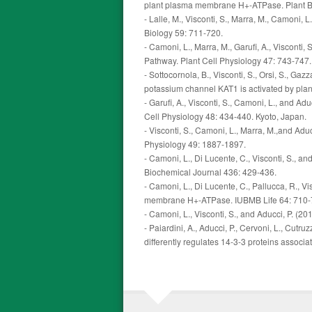
plant plasma membrane H+-ATPase. Plant Bi
- Lalle, M., Visconti, S., Marra, M., Camoni,
Biology 59: 711-720.
- Camoni, L., Marra, M., Garufi, A., Viscon
Pathway. Plant Cell Physiology 47: 743-747.
- Sottocornola, B., Visconti, S., Orsi, S., Gaz
potassium channel KAT1 is activated by plan
- Garufi, A., Visconti, S., Camoni, L., and 
Cell Physiology 48: 434-440. Kyoto, Japan.
- Visconti, S., Camoni, L., Marra, M.,and Ad
Physiology 49: 1887-1897.
- Camoni, L., Di Lucente, C., Visconti, S., a
Biochemical Journal 436: 429-436.
- Camoni, L., Di Lucente, C., Pallucca, R., Vi
membrane H+-ATPase. IUBMB Life 64: 710-
- Camoni, L., Visconti, S., and Aducci, P. (20
- Paiardini, A., Aducci, P., Cervoni, L., Cutr
differently regulates 14-3-3 proteins associa