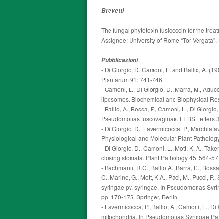
Brevetti
The fungal phytotoxin fusicoccin for the trea
Assignee: University of Rome “Tor Vergata”
Pubblicazioni
- Di Giorgio, D. Camoni, L. and Ballio, A. 
Plantarum 91: 741-746.
- Camoni, L., Di Giorgio, D., Marra, M., Adu
liposomes. Biochemical and Biophysical R
- Ballio, A., Bossa, F., Camoni, L., Di Giorgio
Pseudomonas fuscovaginae. FEBS Letters 3
- Di Giorgio, D., Lavermicocca, P., Marchiafa
Physiological and Molecular Plant Patholog
- Di Giorgio, D., Camoni, L., Mott, K. A., T
closing stomata. Plant Pathology 45: 564-57
- Bachmann, R.C., Ballio A., Barra, D., Bossa, 
C., Marino, G., Mott, K.A., Paci, M., Pucci, 
syringae pv. syringae. In Pseudomonas Syringa
pp. 170-175. Springer, Berlin.
- Lavermicocca, P., Ballio, A., Camoni, L., D
mitochondria. In Pseudomonas Syringae Pathov