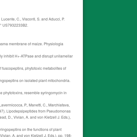
Lucente, C., Visconti, S. and Aducci, P.
, N° US7932233B2.
 plasma membrane of maize. Physiologia
bly inhibit H+-ATPase and disrupt unilamellar
 of fuscopeptins, phytotoxic metabolites of
ringopeptins on isolated plant mitochondria.
gae phytotoxins, resemble syringomycin in
., Lavermicocca, P., Manetti, C., Marchiafava,
. (1997). Lipodepsipeptides from Pseudomonas
d, D., Vivian, A. and von Kietzell J. Eds.),
yringopeptins on the functions of plant
vian, A. and von Kietzell J. Eds.), pp. 198-