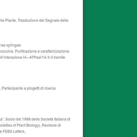
lle Piante, Trasduzione del Segnale delle
onas syringae.
occina. Purificazione e caratterizzazione
ell’interazione H+-ATPasi/14-3-3 tramite
 Partecipante a progetti di ricerca
”. Socio dal 1998 della Società Italiana di
ieties of Plant Biology). Revisore di
 e FEBS Letters.