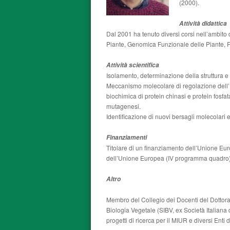
(2000).
Attività didattica
Dal 2001 ha tenuto diversi corsi nell’ambito
Piante, Genomica Funzionale delle Piante, F
Attività scientifica
Isolamento, determinazione della struttura e s
Meccanismo molecolare di regolazione dell’H
biochimica di protein chinasi e protein fosfa
mutagenesi.
Identificazione di nuovi bersagli molecolari e
Finanziamenti
Titolare di un finanziamento dell’Unione Euro
dell’Unione Europea (IV programma quadro)
Altro
Membro del Collegio dei Docenti del Dottorat
Biologia Vegetale (SIBV, ex Società Italiana
progetti di ricerca per il MIUR e diversi Enti