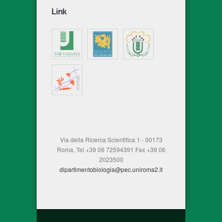
Link
Via della Ricerca Scientifica 1 - 00173
Roma, Tel +39 06 72594391 Fax +39 06
2023500
dipartimentobiologia@pec.uniroma2.it