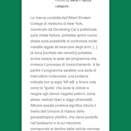
Posted by
elena
in
Senza
categoria
.
La ricerca condotta dall’Albert Einstein
College di medicina di New York,
coordinato da Donsheng Cai e pubblicata
sulla rivista Nature, potrebbe aprire nuove
strade sulla possibilità di controllare molte
malattie legate all’avanzare degli anni. [...]
la zona [centrale del cervello] potrebbe
anche essere la sede del programma che
innesca il processo di invecchiamento. A far
partire il programma sarebbe una sorta di
interruttore molecolare, una proteina
indicata con la sigla “NF-kB” e finora nota
come la “guida” che aiuta le cellule a
reagire agli stimoli negativi esterni, come
stress, radicali liberi e raggi ultravioletti.
Attivare questa proteina significa ridurre il
livello dell’ormone di rilascio delle
gonadotropine (GnRH), che viene prodotto
nell’ipotalamo e la cui riduzione
corrisponde al declino delle cellule nervose.