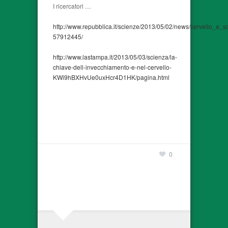
I ricercatori …
http://www.repubblica.it/scienze/2013/05/02/news/cervello_a_
57912445/
http://www.lastampa.it/2013/05/03/scienza/la-
chiave-dell-invecchiamento-e-nel-cervello-
KWi9hBXHvUe0uxHcr4D1HK/pagina.html
0