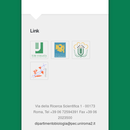
Link
Via della Ricerca Scientifica 1 - 00173
Roma, Tel +39 06 72594391 Fax +39 06
2023500
dipartimentobiologia@pec.uniroma2.it