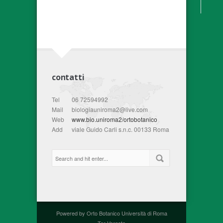
contatti
Tel
06 72594992
Mail
biologiauniroma2@live.com
Web
www.bio.uniroma2/ortobotanico
Add
viale Guido Carli s.n.c. 00133 Roma
Powered by Orto Botanico Università di Roma