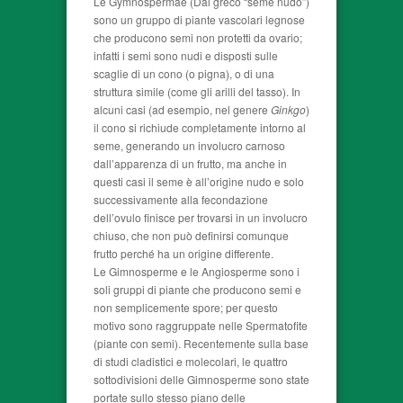
Le Gymnospermae (Dal greco “seme nudo”)
sono un gruppo di piante vascolari legnose
che producono semi non protetti da ovario;
infatti i semi sono nudi e disposti sulle
scaglie di un cono (o pigna), o di una
struttura simile (come gli arilli del tasso). In
alcuni casi (ad esempio, nel genere
Ginkgo
)
il cono si richiude completamente intorno al
seme, generando un involucro carnoso
dall’apparenza di un frutto, ma anche in
questi casi il seme è all’origine nudo e solo
successivamente alla fecondazione
dell’ovulo finisce per trovarsi in un involucro
chiuso, che non può definirsi comunque
frutto perché ha un origine differente.
Le Gimnosperme e le Angiosperme sono i
soli gruppi di piante che producono semi e
non semplicemente spore; per questo
motivo sono raggruppate nelle Spermatofite
(piante con semi). Recentemente sulla base
di studi cladistici e molecolari, le quattro
sottodivisioni delle Gimnosperme sono state
portate sullo stesso piano delle