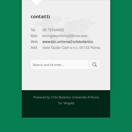
contatti
Tel
06 72594992
Mail
biologiauniroma2@live.com
Web
www.bio.uniroma2/ortobotanico
Add
viale Guido Carli s.n.c. 00133 Roma
Powered by Orto Botanico Università di Roma
Tor Vergata