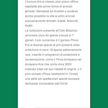
L’humus che si creava, pian piano offriva
ospitalità alle prime forme di animali
terrestri: Nematodi ed Anellidi e rendeva
anche possibile la vita ai primi animali
esclusivamente terrestri: Insetti, Aracnidi,
Rettili.
La collezione presente all’Orto Botanico
annovera circa 40 specie incluse in 7
generi, il più numeroso è il genere
Pinus
;
Fra le diverse specie di pini presenti nella
collezione ci sono 18 specie estremamente
rare, inserite in programmi di protezione e
conservazione, come il
Pinus torreyana
var.
torreyana
Kral che conta circa 3000
individui totali nel suo habitat di origine, o il
pino loricato (
Pinus heldreichii
H. Christ),
una delle più spettacolari specie europee,
dichiarato Vulnerabile dall’IUCN