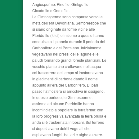
Angiosperme: Pinofite, Ginkgofite,
Cicadofite e Gnetofite.
Le Gimnosperme sono comparse verso la
metà dell’era Devoniana. Sembrerebbe che
si siano originate da forme vicine alle
Pteridofite (felci) e insieme a queste hanno
conquistato il pianeta durante il periodo del
Carbonifero e del Permiano. Inizialmente
vegetavano nei pressi delle lagune e le
paludi formando grandi foreste planiziali. Le
vecchie piante che crollavano nell’acqua
col trascorrere del tempo si trasformavano
in giacimenti di carbone dando il nome
appunto all’era del Carbonifero. Di pari
passo l’atmosfera si arricchiva in ossigeno.
In questo periodo, le Gimnosperme,
assieme ad alcune Pteridofite hanno
incominciato a popolare la terraferma: con
la loro progressiva avanzata la terra brulla e
arida si è trasformata in boschi. Sul terreno
si depositavano detriti vegetali che
ospitavano funghi, batteri e alghe azzurre.