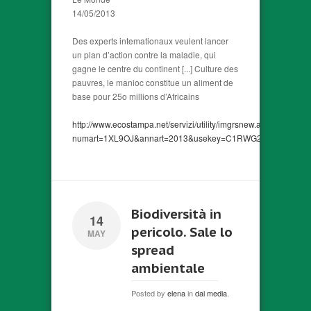
14/05/2013
Des experts intemationaux veulent lancer
un plan d’action contre la maladie, qui
gagne le centre du continent [...] Culture des
pauvres, le manioc constitue un aliment de
base pour 25o millions d’Africains
http://www.ecostampa.net/servizi/utility/imgrsnew.asp?
numart=1XL9OJ&annart=2013&usekey=C1RWG24FGCSR2X
Biodiversità in
14
pericolo. Sale lo
MAY
spread
ambientale
Posted by
elena
in
dai media
.