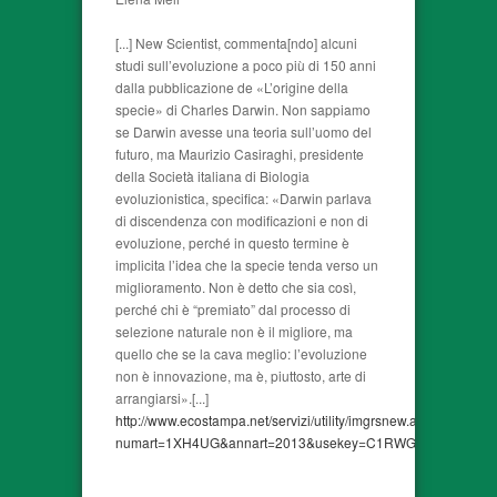
[...] New Scientist, commenta[ndo] alcuni
studi sull’evoluzione a poco più di 150 anni
dalla pubblicazione de «L’origine della
specie» di Charles Darwin. Non sappiamo
se Darwin avesse una teoria sull’uomo del
futuro, ma Maurizio Casiraghi, presidente
della Società italiana di Biologia
evoluzionistica, specifica: «Darwin parlava
di discendenza con modificazioni e non di
evoluzione, perché in questo termine è
implicita l’idea che la specie tenda verso un
miglioramento. Non è detto che sia così,
perché chi è “premiato” dal processo di
selezione naturale non è il migliore, ma
quello che se la cava meglio: l’evoluzione
non è innovazione, ma è, piuttosto, arte di
arrangiarsi».[...]
http://www.ecostampa.net/servizi/utility/imgrsnew.asp?
numart=1XH4UG&annart=2013&usekey=C1RWG24FGCSR2X