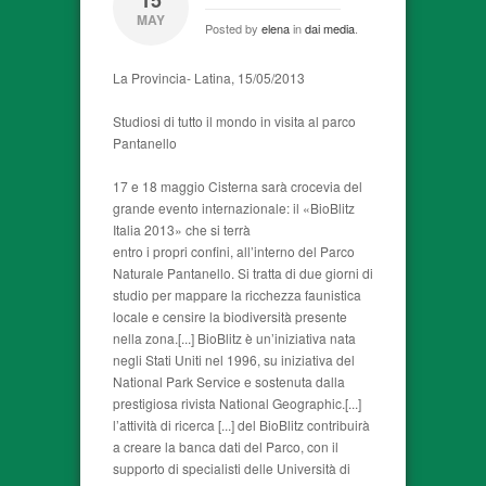
15
MAY
Posted by
elena
in
dai media
.
La Provincia- Latina, 15/05/2013
Studiosi di tutto il mondo in visita al parco
Pantanello
17 e 18 maggio Cisterna sarà crocevia del
grande evento internazionale: il «BioBlitz
Italia 2013» che si terrà
entro i propri confini, all’interno del Parco
Naturale Pantanello. Si tratta di due giorni di
studio per mappare la ricchezza faunistica
locale e censire la biodiversità presente
nella zona.[...] BioBlitz è un’iniziativa nata
negli Stati Uniti nel 1996, su iniziativa del
National Park Service e sostenuta dalla
prestigiosa rivista National Geographic.[...]
l’attività di ricerca [...] del BioBlitz contribuirà
a creare la banca dati del Parco, con il
supporto di specialisti delle Università di