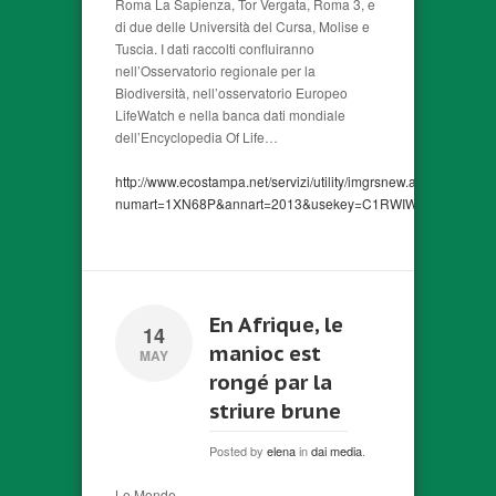
Roma La Sapienza, Tor Vergata, Roma 3, e
di due delle Università del Cursa, Molise e
Tuscia. I dati raccolti confluiranno
nell’Osservatorio regionale per la
Biodiversità, nell’osservatorio Europeo
LifeWatch e nella banca dati mondiale
dell’Encyclopedia Of Life…
http://www.ecostampa.net/servizi/utility/imgrsnew.asp?
numart=1XN68P&annart=2013&usekey=C1RWIW4FGCSR2X
En Afrique, le
14
manioc est
MAY
rongé par la
striure brune
Posted by
elena
in
dai media
.
Le Monde