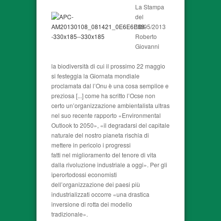
La Stampa
del
12/05/2013
Roberto
Giovanni
la biodiversità di cui il prossimo 22 maggio
si festeggia la Giornata mondiale
proclamata dal l’Onu è una cosa semplice e
preziosa [...] come ha scritto l’Ocse non
certo un’organizzazione ambientalista ultras
nel suo recente rapporto «Environmental
Outlook to 2050», «il degradarsi del capitale
naturale del nostro pianeta rischia di
mettere in pericolo i progressi
fatti nel miglioramento del tenore di vita
dalla rivoluzione industriale a oggi». Per gli
iperortodossi economisti
dell’organizzazione dei paesi più
industrializzati occorre «una drastica
inversione di rotta dei modello
tradizionale».