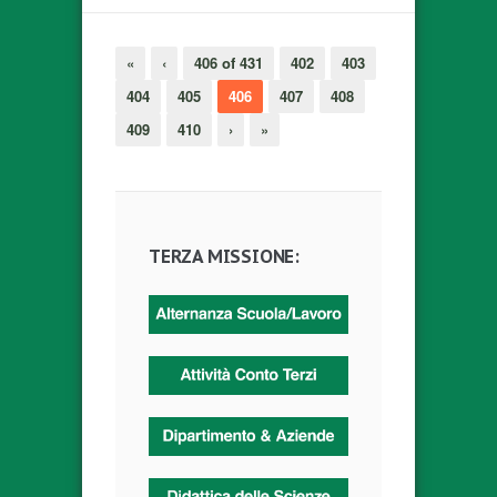
«
‹
406 of 431
402
403
404
405
406
407
408
409
410
›
»
TERZA MISSIONE: