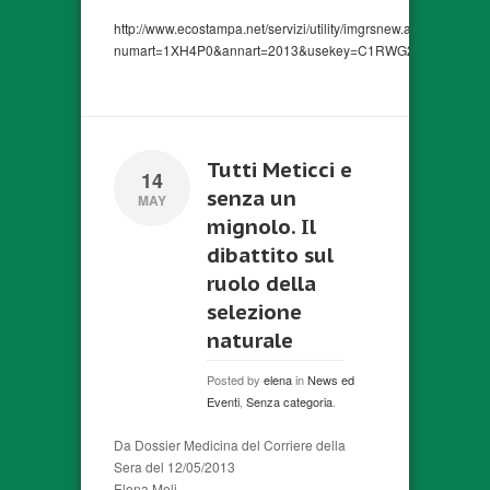
http://www.ecostampa.net/servizi/utility/imgrsnew.asp?
numart=1XH4P0&annart=2013&usekey=C1RWG24FGCSR2X
Tutti Meticci e
14
senza un
MAY
mignolo. Il
dibattito sul
ruolo della
selezione
naturale
Posted by
elena
in
News ed
Eventi
,
Senza categoria
.
Da Dossier Medicina del Corriere della
Sera del 12/05/2013
Elena Meli